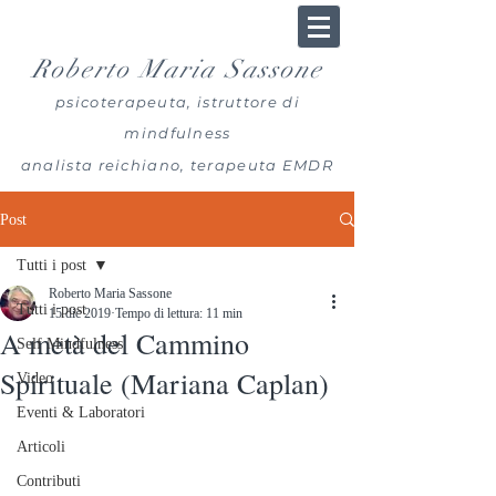
Roberto Maria Sassone
psicoterapeuta, istruttore di
mindfulness
analista reichiano, terapeuta EMDR
Post
Tutti i post
Roberto Maria Sassone
Tutti i post
15 dic 2019
Tempo di lettura: 11 min
A metà del Cammino
Self Mindfulness
Spirituale (Mariana Caplan)
Video
Eventi & Laboratori
Articoli
Contributi