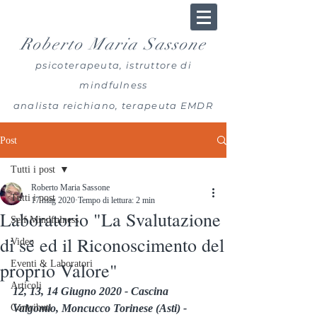
Roberto Maria Sassone
psicoterapeuta, istruttore di
mindfulness
analista reichiano, terapeuta EMDR
Post
Tutti i post
Roberto Maria Sassone
Tutti i post
17 mag 2020
Tempo di lettura: 2 min
Laboratorio "La Svalutazione
Self Mindfulness
di sé ed il Riconoscimento del
Video
proprio Valore"
Eventi & Laboratori
Articoli
12, 13, 14 Giugno 2020 - Cascina 
Contributi
Valgomio, Moncucco Torinese (Asti) - 