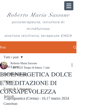
Roberto Maria Sassone
psicoterapeuta, istruttore di
mindfulness
analista reichiano, terapeuta EMDR
Post
Tutti i post
Roberto Maria Sassone
Tutti i post
7 feb 2024
Tempo di lettura: 1 min
BIOENERGETICA DOLCE
Self Mindfulness
E MEDITAZIONE DI
Video
CONSAPEVOLEZZA
Eventi & Laboratori
Articoli
Capergnanica (Crema) - 16,17 marzo 2024
Contributi