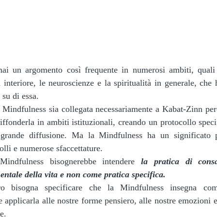
i un argomento così frequente in numerosi ambiti, quali l
a interiore, le neuroscienze e la spiritualità in generale, che 
 su di essa.
 Mindfulness sia collegata necessariamente a Kabat-Zinn perch
diffonderla in ambiti istituzionali, creando un protocollo spe
 grande diffusione. Ma la Mindfulness ha un significato p
olli e numerose sfaccettature.
Mindfulness bisognerebbe intendere 
la pratica di cons
ntale della vita e non come pratica specifica.
ro bisogna specificare che la Mindfulness insegna come
applicarla alle nostre forme pensiero, alle nostre emozioni e 
e. 