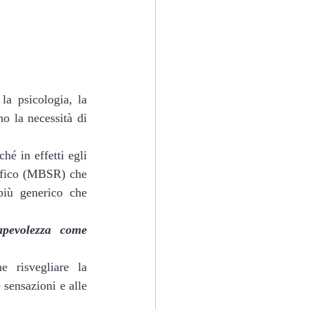
a psicologia, la 
ho la necessità di 
é in effetti egli 
cifico (MBSR) che 
iù generico che 
apevolezza come 
 risvegliare la 
sensazioni e alle 