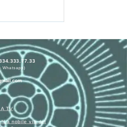
334.333.77.33
e Whatsapp)
gmail.com
A TV
 "La nobile via del