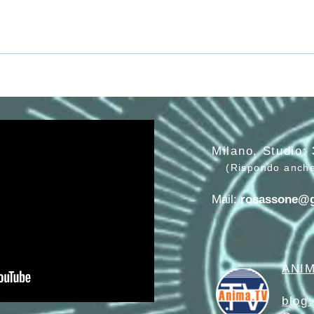
Milano, Studio:
(Rispondo anch
Mail:
rosassone@
ANIM
blog: