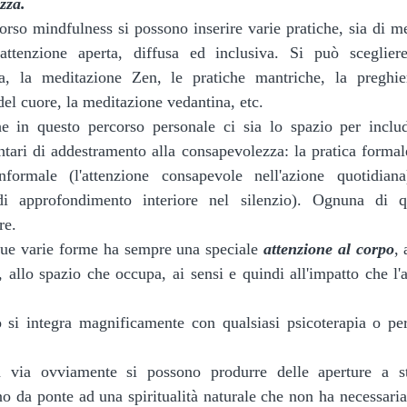
zza. 
orso mindfulness si possono inserire varie pratiche, sia di me
ttenzione aperta, diffusa ed inclusiva. Si può scegliere
a, la meditazione Zen, le pratiche mantriche, la preghier
 del cuore, la meditazione vedantina, etc. 
 in questo percorso personale ci sia lo spazio per inclu
tari di addestramento alla consapevolezza: la pratica formal
nformale (l'attenzione consapevole nell'azione quotidiana
di approfondimento interiore nel silenzio). Ognuna di qu
re.
sue varie forme ha sempre una speciale 
attenzione al corpo
, 
, allo spazio che occupa, ai sensi e quindi all'impatto che l'
 si integra magnificamente con qualsiasi psicoterapia o perc
a via ovviamente si possono produrre delle aperture a sta
no da ponte ad una spiritualità naturale che non ha necessari