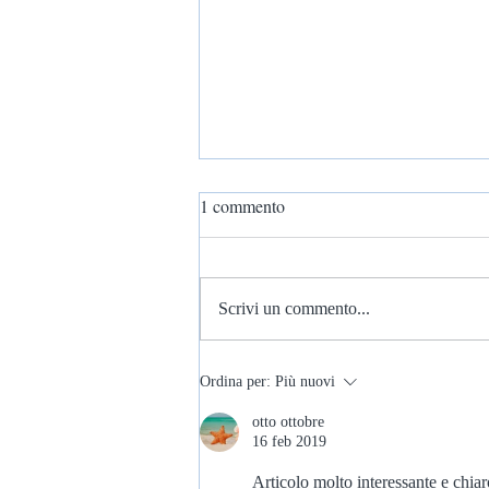
1 commento
Scrivi un commento...
DIARIO DELLA SADHANA
Ordina per:
Più nuovi
DI UN UOMO COMUNE
otto ottobre
16 feb 2019
Articolo molto interessante e chiar