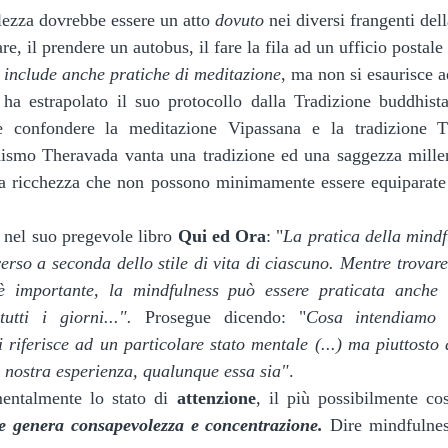
lezza dovrebbe essere un atto 
dovuto
 nei diversi frangenti dell
e, il prendere un autobus, il fare la fila ad un ufficio postale 
 
include anche pratiche di meditazione
, ma non si esaurisce a
a estrapolato il suo protocollo dalla Tradizione buddhist
e confondere la meditazione Vipassana e la tradizione T
ismo Theravada vanta una tradizione ed una saggezza millena
a ricchezza che non possono minimamente essere equiparate 
nel suo pregevole libro 
Qui ed Ora
: "
La pratica della mindf
erso a seconda dello stile di vita di ciascuno. Mentre trovare
 importante, la mindfulness può essere praticata anche n
tutti i giorni...". 
Prosegue dicendo: "
Cosa intendiamo 
 riferisce ad un particolare stato mentale (...) ma piuttosto 
 nostra esperienza, qualunque essa sia"
.
entalmente lo stato di 
attenzione
, il più possibilmente cos
ne genera consapevolezza e concentrazione. 