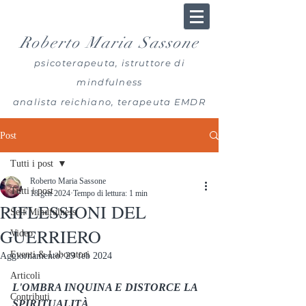
Roberto Maria Sassone
psicoterapeuta, istruttore di
mindfulness
analista reichiano, terapeuta EMDR
Post
Tutti i post
Roberto Maria Sassone
Tutti i post
18 gen 2024
Tempo di lettura: 1 min
RIFLESSIONI DEL
Self Mindfulness
GUERRIERO
Video
Eventi & Laboratori
Aggiornamento:
29 feb 2024
Articoli
L'OMBRA INQUINA E DISTORCE LA 
Contributi
SPIRITUALITÀ