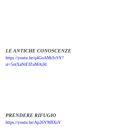
LE ANTICHE CONOSCENZE
https://youtu.be/q4GoAMcIvSY?
si=5otXaNiFJZuMAtJd
PRENDERE RIFUGIO
https://youtu.be/Ap26Y9tBXsY