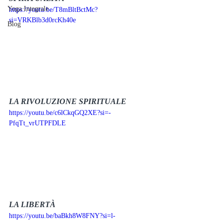
Yoga Integrale
https://youtu.be/T8mBltBctMc?
si=VRKBlb3d0rcKh40e
Blog
LA RIVOLUZIONE SPIRITUALE
https://youtu.be/c6lCkqGQ2XE?si=-
PfqTt_vrUTPFDLE
LA LIBERTÀ
https://youtu.be/baBkh8W8FNY?si=l-