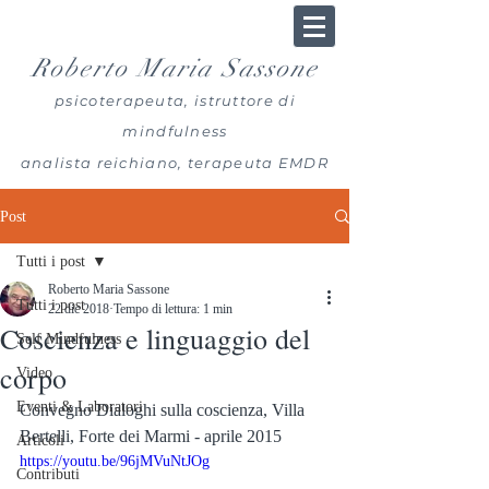
Roberto Maria Sassone
psicoterapeuta, istruttore di
mindfulness
analista reichiano, terapeuta EMDR
Post
Tutti i post
Roberto Maria Sassone
Tutti i post
22 dic 2018
Tempo di lettura: 1 min
Coscienza e linguaggio del
Self Mindfulness
corpo
Video
Eventi & Laboratori
Convegno Dialoghi sulla coscienza, Villa 
Bertelli, Forte dei Marmi - aprile 2015
Articoli
https://youtu.be/96jMVuNtJOg
Contributi