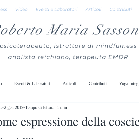
ness
Video
Eventi e Laboratori
Articoli
Contributi
oberto Maria Sasson
psicoterapeuta, istruttore di mindfulness
analista reichiano, terapeuta EMDR
o
Eventi & Laboratori
Articoli
Contributi
Yoga Integ
ne
2 gen 2019
Tempo di lettura: 1 min
ome espressione della cosci