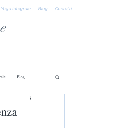
Yoga integrale
Blog
Contatti
e
rale
Blog
enza