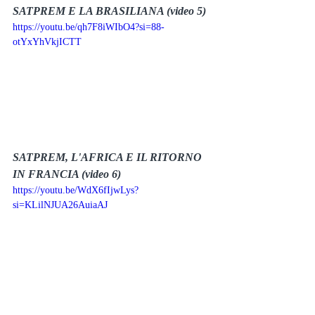
SATPREM E LA BRASILIANA (video 5)
https://youtu.be/qh7F8iWIbO4?si=88-
otYxYhVkjICTT
SATPREM, L'AFRICA E IL RITORNO 
IN FRANCIA (video 6)
https://youtu.be/WdX6fIjwLys?
si=KLilNJUA26AuiaAJ