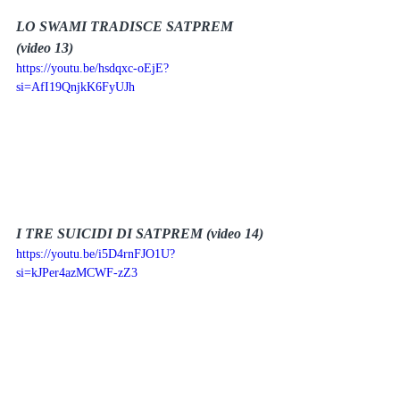
LO SWAMI TRADISCE SATPREM 
(video 13)
https://youtu.be/hsdqxc-oEjE?
si=AfI19QnjkK6FyUJh
I TRE SUICIDI DI SATPREM (video 14)
https://youtu.be/i5D4rnFJO1U?
si=kJPer4azMCWF-zZ3