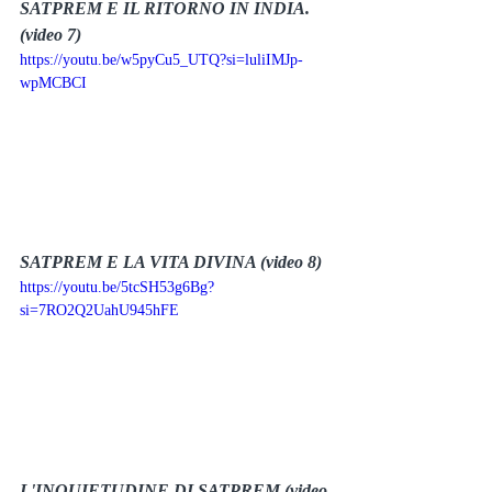
SATPREM E IL RITORNO IN INDIA. 
(video 7)
https://youtu.be/w5pyCu5_UTQ?si=luliIMJp-
wpMCBCI
SATPREM E LA VITA DIVINA (video 8)
https://youtu.be/5tcSH53g6Bg?
si=7RO2Q2UahU945hFE
L'INQUIETUDINE DI SATPREM (video 