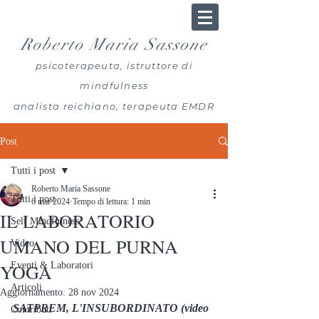
Roberto Maria Sassone
psicoterapeuta, istruttore di
mindfulness
analista reichiano, terapeuta EMDR
Post
Tutti i post
Roberto Maria Sassone
Tutti i post
6 mar 2024
Tempo di lettura: 1 min
IL LABORATORIO
Self Mindfulness
UMANO DEL PURNA
Video
YOGA
Eventi & Laboratori
Articoli
Aggiornamento:
28 nov 2024
SATPREM, L'INSUBORDINATO (video 
Contributi