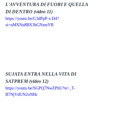
L'AVVENTURA DI FUORI E QUELLA 
DI DENTRO (video 11)
https://youtu.be/G3dPpP-s-D4?
si=uMXNu8BX3hGNzmYB
SUJATA ENTRA NELLA VITA DI 
SATPREM (video 12)
https://youtu.be/SGPQ7NwZPhU?si=_T-
B7NjVdUN2oNHc