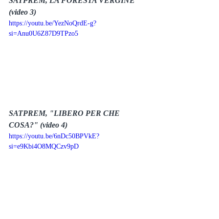
SATPREM, LA FORESTA VERGINE 
(video 3)
https://youtu.be/YezNoQrdE-g?
si=Anu0U6Z87D9TPzo5
SATPREM, "LIBERO PER CHE 
COSA?" (video 4)
https://youtu.be/6nDc50BPVkE?
si=e9Kbi4O8MQCzv9pD