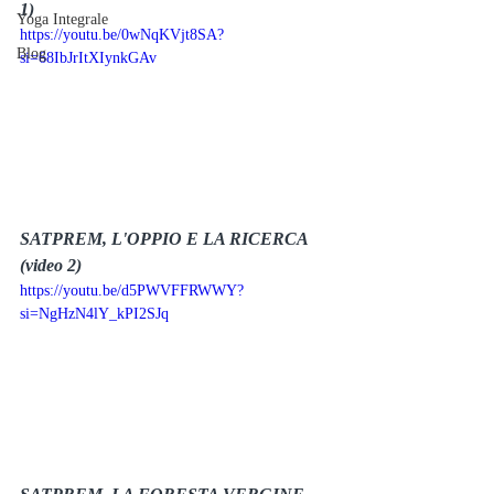
1)
Yoga Integrale
https://youtu.be/0wNqKVjt8SA?
Blog
si=68IbJrItXIynkGAv
SATPREM, L'OPPIO E LA RICERCA 
(video 2)
https://youtu.be/d5PWVFFRWWY?
si=NgHzN4lY_kPI2SJq