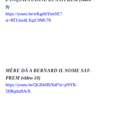
9)
https://youtu.be/wKge6tYtmSE?
si=RTUmi4LXqiC9MU78
MÈRE DÀ A BERNARD IL NOME SAT-
PREM (video 10)
https://youtu.be/QG8JeIBiYu8?si=pNYK-
5HRqdui8AiX