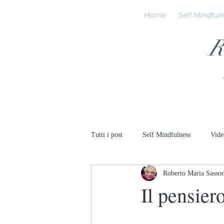
Home
Self Mindful
R
Tutti i post
Self Mindfulness
Vide
Roberto Maria Sasso
Il pensier