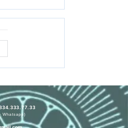
ADEMIA DI SCIENZA
LA COSCIENZA: VIDEO
334.333.77.33
e Whatsapp)
gmail.com