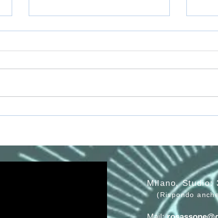
Paola De Paolis, SAVITRI, il
ACC
poema di Sri Aurobindo
DEL
Milano, Studio:
(Rispondo anch
Mail:
rosassone@