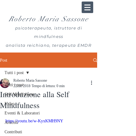
Roberto Maria Sassone
psicoterapeuta, istruttore di
mindfulness
analista reichiano, terapeuta EMDR
Post
Tutti i post
Roberto Maria Sassone
Tutti i post
22 dic 2018
Tempo di lettura: 0 min
Introduzione alla Self
Self Mindfulness
Mindfulness
Video
Eventi & Laboratori
https://youtu.be/w-KyxKMH9NY
Articoli
Contributi