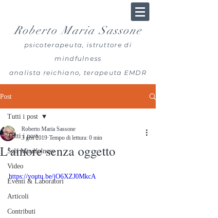
Roberto Maria Sassone
psicoterapeuta, istruttore di
mindfulness
analista reichiano, terapeuta EMDR
Post
Tutti i post
Roberto Maria Sassone
Tutti i post
3 gen 2019
Tempo di lettura: 0 min
L'amore senza oggetto
Self Mindfulness
Video
https://youtu.be/jO6XZJ0MkcA
Eventi & Laboratori
Articoli
Contributi