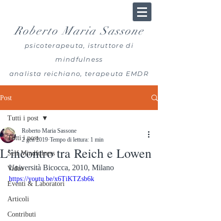
Roberto Maria Sassone
psicoterapeuta, istruttore di
mindfulness
analista reichiano, terapeuta EMDR
Post
Tutti i post
Roberto Maria Sassone
Tutti i post
2 gen 2019
Tempo di lettura: 1 min
L'incontro tra Reich e Lowen
Self Mindfulness
Università Bicocca, 2010, Milano
Video
https://youtu.be/x6TiKTZsb6k
Eventi & Laboratori
Articoli
Contributi