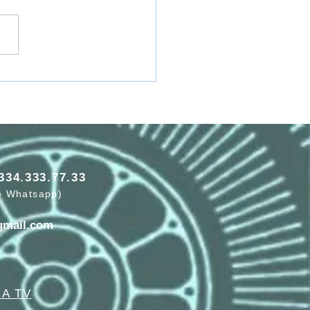
PORTA DEL CUORE
334.333.77.33
e Whatsapp)
gmail.com
A TV