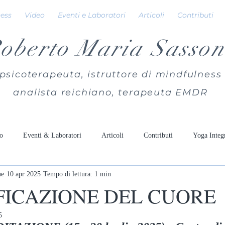
ness
Video
Eventi e Laboratori
Articoli
Contributi
oberto Maria Sasson
psicoterapeuta, istruttore di mindfulness
analista reichiano, terapeuta EMDR
o
Eventi & Laboratori
Articoli
Contributi
Yoga Integ
ne
10 apr 2025
Tempo di lettura: 1 min
FICAZIONE DEL CUORE
5