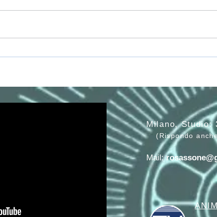
LA 
L'ENERGIA SESSUALE AL
SERVIZIO DEL CUORE
(continuazione)
Milano, Studio:
(Rispondo anch
Mail:
rosassone@
ANIM