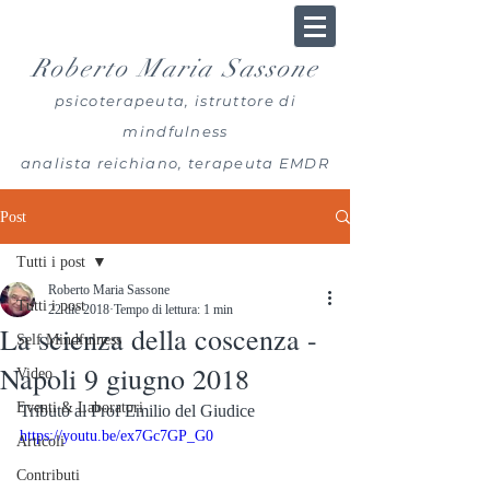
Roberto Maria Sassone
psicoterapeuta, istruttore di
mindfulness
analista reichiano, terapeuta EMDR
Post
Tutti i post
Roberto Maria Sassone
Tutti i post
22 dic 2018
Tempo di lettura: 1 min
La scienza della coscenza -
Self Mindfulness
Napoli 9 giugno 2018
Video
Eventi & Laboratori
Tributo al Prof Emilio del Giudice
https://youtu.be/ex7Gc7GP_G0
Articoli
Contributi