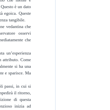
no che niente è 
 Questo è un dato 
à egoica. Queste 
enza tangibile.
rvatore osservi 
mediatamente che 
 attributo. Come 
almente si ha una 
te e sparisce. Ma 
edirà il ritorno, 
izione di questa 
nzioso inizia ad 