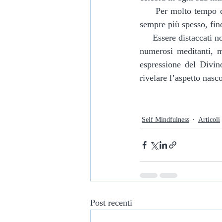
     Per molto tempo questo Centro così vasto e pieno appare e scompare, ma gradualmente appare 
sempre più spesso, fi
     Essere distaccati non significa dunque assumere un atteggiamento di rigidità, come ho visto fare a 
numerosi meditanti, ma
espressione del Divin
rivelare l’aspetto nasc
Self Mindfulness
Articoli
Post recenti