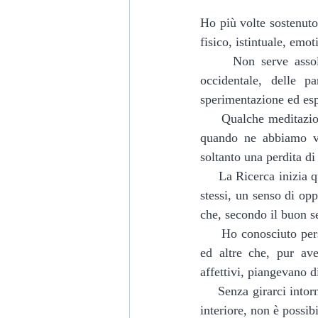
Ho più volte sostenuto
fisico, istintuale, emot
     Non serve assolutamente a nulla lo studio teorico delle filosofie orientali, dell’esoterismo 
occidentale, delle p
sperimentazione ed espe
     Qualche meditazione, qualche esercizio corporeo, qualche mantra, gettati lì, durante la giornata, 
quando ne abbiamo vo
soltanto una perdita di
     La Ricerca inizia quando ci accorgiamo di essere in trappola. È una sensazione di disagio con noi 
stessi, un senso di op
che, secondo il buon s
     Ho conosciuto persone con una vita realmente travagliata, ma che sentono la pienezza interiore, 
ed altre che, pur ave
affettivi, piangevano d
     Senza girarci intorno sono convinto con cognizione di causa che, senza un contatto reale con il Sé 
interiore, non è possib