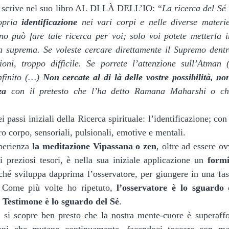
ins scrive nel suo libro AL DI LÀ DELL’IO: “
La ricerca del Sé 
opria 
identificazione
 nei vari corpi e nelle diverse materie
no può fare tale ricerca per voi; solo voi potete metterla i
a suprema. Se voleste cercare direttamente il Supremo dentro
oni, troppo difficile. Se porrete l’attenzione sull’Atman (S
nfinito (…) 
Non cercate al di là delle vostre possibilità, non
za
 con il pretesto che l’ha detto Ramana Maharshi o che 
ro corpo, sensoriali, pulsionali, emotive e mentali.
sperienza 
la meditazione Vipassana o zen
, oltre ad essere o
i preziosi tesori, è nella sua iniziale applicazione un 
formi
ché sviluppa dapprima l’osservatore, per giungere in una fas
 Come più volte ho ripetuto, 
l’osservatore è lo sguardo 
l Testimone è lo sguardo del Sé
.