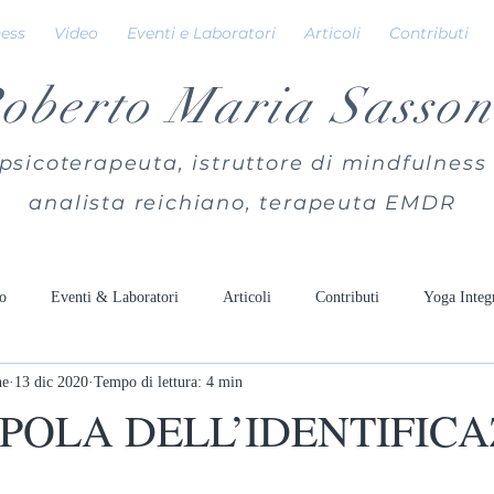
ness
Video
Eventi e Laboratori
Articoli
Contributi
oberto Maria Sasson
psicoterapeuta, istruttore di mindfulness
analista reichiano, terapeuta EMDR
o
Eventi & Laboratori
Articoli
Contributi
Yoga Integ
ne
13 dic 2020
Tempo di lettura: 4 min
POLA DELL’IDENTIFIC