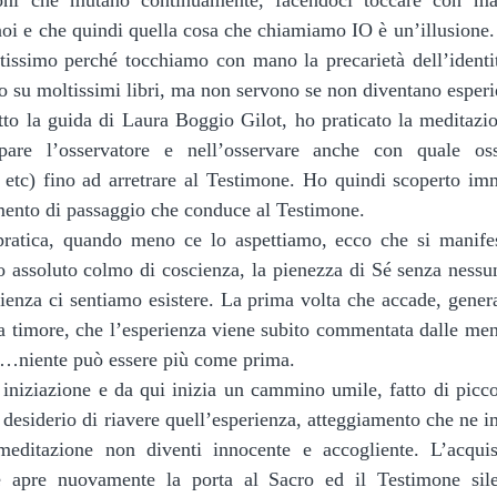
oni che mutano continuamente, facendoci toccare con ma
oi e che quindi quella cosa che chiamiamo IO è un’illusione.
tissimo perché tocchiamo con mano la precarietà dell’identit
o su moltissimi libri, ma non servono se non diventano esperi
ppare l’osservatore e nell’osservare anche con quale osse
, etc) fino ad arretrare al Testimone. Ho quindi scoperto im
mento di passaggio che conduce al Testimone.
 assoluto colmo di coscienza, la pienezza di Sé senza nessun
ienza ci sentiamo esistere. La prima volta che accade, gener
 a timore, che l’esperienza viene subito commentata dalle men
to…niente può essere più come prima. 
 desiderio di riavere quell’esperienza, atteggiamento che ne imp
meditazione non diventi innocente e accogliente. L’acquis
e apre nuovamente la porta al Sacro ed il Testimone sile