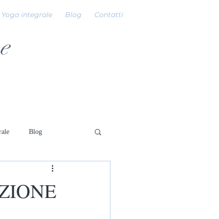
Yoga integrale
Blog
Contatti
e
rale
Blog
AZIONE