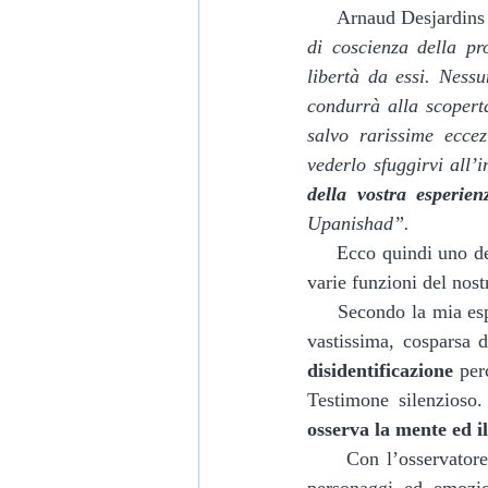
     Arnaud Desjard
di coscienza della pr
libertà da essi. Nessu
condurrà alla scopert
salvo rarissime eccezi
vederlo sfuggirvi all’i
della vostra esperien
Upanishad”.
     Ecco quindi uno dei passi iniziali della Ricerca spirituale: l’identificazione; con che cosa? Con le 
varie funzioni del nost
     Secondo la mia e
vastissima, cosparsa d
disidentificazione
 per
Testimone silenzioso.
osserva la mente ed i
     Con l’osservatore si scopre ben presto che la nostra mente-cuore è superaffollata da pensieri, 