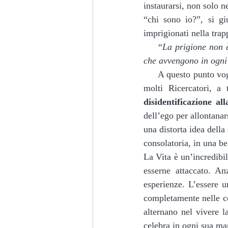
instaurarsi, non solo n
“chi sono io?”, si gi
imprigionati nella trap
     “
La prigione non è
che avvengono in ogni
     A questo punto voglio mettervi in guardia da un equivoco pericoloso che ho visto manifestarsi in 
molti Ricercatori, a
disidentificazione al
dell’ego per allontanar
una distorta idea della 
consolatoria, in una be
La Vita è un’incredibil
esserne attaccato. An
esperienze. L’essere u
completamente nelle co
alternano nel vivere l
celebra in ogni sua ma