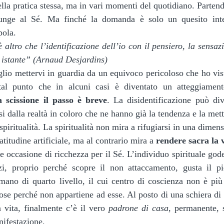
ella pratica stessa, ma in vari momenti del quotidiano. Parten
unge al Sé. Ma finché la domanda è solo un quesito intell
pola.  
 altro che l’identificazione dell’io con il pensiero, la sensaz
 istante” (Arnaud Desjardins)
 tal punto che in alcuni casi è diventato un atteggiamen
la scissione il passo è breve
. La disidentificazione può div
si dalla realtà in coloro che ne hanno già la tendenza e la mett
spiritualità. La spiritualità non mira a rifugiarsi in una dimen
atitudine artificiale, ma al contrario mira a 
rendere sacra la 
e occasione di ricchezza per il Sé. L’individuo spirituale gode 
zi, proprio perché scopre il non attaccamento, gusta il pi
mano di quarto livello, il cui centro di coscienza non è più 
se perché non appartiene ad esse. Al posto di una schiera di 
a vita, finalmente c’è il vero 
padrone di casa
, permanente, s
nifestazione.