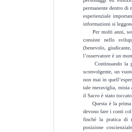
personaggi ed emozi
permanente dentro di n
esperienziale importan
informazioni si leggon
     Per molti anni, sotto la guida di Laura Boggio Gilot, ho praticato la meditazione vedantina che 
consiste nello svilu
(benevolo, giudicante
l’osservatore è un mo
     Continuando la pratica, quando meno ce lo aspettiamo, ecco che si manifesta un’esperienza 
sconvolgente, un vuoto
non mai in quell’esper
tale meraviglia, mista
il Sacro è stato tocca
     Questa è la prima iniziazione e da qui inizia un cammino umile, fatto di piccoli passi, in cui si 
devono fare i conti col
finché la pratica di 
posizione coscienzial