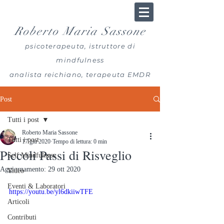
Roberto Maria Sassone
psicoterapeuta, istruttore di
mindfulness
analista reichiano, terapeuta EMDR
Post
Tutti i post
Roberto Maria Sassone
Tutti i post
17 giu 2020
Tempo di lettura: 0 min
Piccoli Passi di Risveglio
Self Mindfulness
Aggiornamento:
29 ott 2020
Video
Eventi & Laboratori
https://youtu.be/yl6dkiiwTFE
Articoli
Contributi