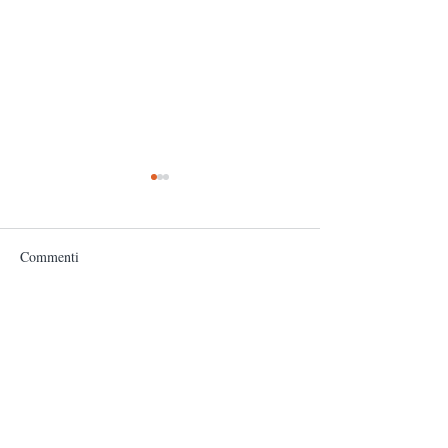
Commenti
Paola De Paolis, SAVITRI,
ACCADEMIA DI
Scrivi un commento...
il poema di Sri Aurobindo
SCIENZA DELL
COSCIENZA: V