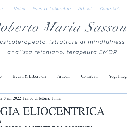
ness
Video
Eventi e Laboratori
Articoli
Contributi
oberto Maria Sasson
psicoterapeuta, istruttore di mindfulness
analista reichiano, terapeuta EMDR
o
Eventi & Laboratori
Articoli
Contributi
Yoga Integ
ne
8 apr 2022
Tempo di lettura: 1 min
GIA ELIOCENTRICA
2