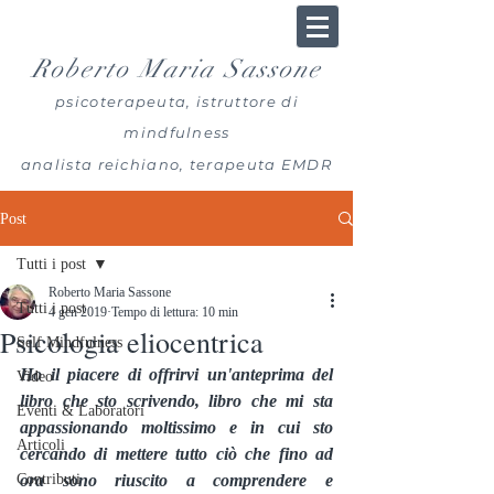
Roberto Maria Sassone
psicoterapeuta, istruttore di
mindfulness
analista reichiano, terapeuta EMDR
Post
Tutti i post
Roberto Maria Sassone
Tutti i post
4 gen 2019
Tempo di lettura: 10 min
Psicologia eliocentrica
Self Mindfulness
Ho il piacere di offrirvi un'anteprima del 
Video
libro che sto scrivendo, libro che mi sta 
Eventi & Laboratori
appassionando moltissimo e in cui sto 
Articoli
cercando di mettere tutto ciò che fino ad 
Contributi
ora sono riuscito a comprendere e 