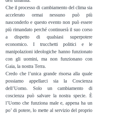
dell’umanità.
Che il processo di cambiamento del clima sia 
accelerato ormai nessuno può più 
nasconderlo e questo evento non può essere 
più rimandato perché continuerà il suo corso 
a dispetto di qualsiasi superpotere 
economico. I trucchetti politici e le 
manipolazioni ideologiche hanno funzionato 
con gli uomini, ma non funzionano con 
Gaia, la nostra Terra.
Credo che l’unica grande risorsa alla quale 
possiamo appellarci sia la Coscienza 
dell’Uomo. Solo un cambiamento di 
coscienza può salvare la nostra specie. È 
l’Uomo che funziona male e, appena ha un 
po’ di potere, lo mette al servizio del proprio 
narcisismo. 
 Non è quindi un problema di risorse, di 
strutture e di strategie. Le risorse ci sono già 