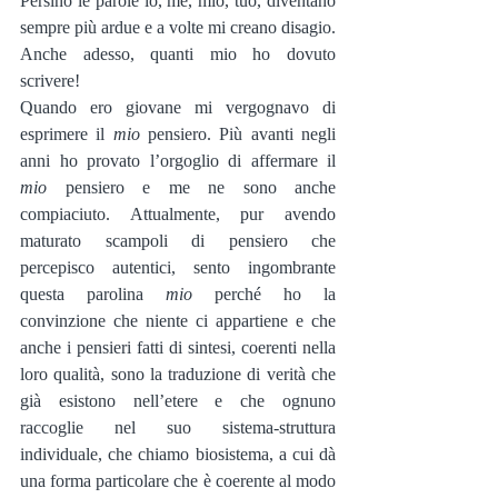
Persino le parole io, me, mio, tuo, diventano 
sempre più ardue e a volte mi creano disagio. 
Anche adesso, quanti mio ho dovuto 
scrivere!
Quando ero giovane mi vergognavo di 
esprimere il 
mio
 pensiero. Più avanti negli 
anni ho provato l’orgoglio di affermare il 
mio
 pensiero e me ne sono anche 
compiaciuto. Attualmente, pur avendo 
maturato scampoli di pensiero che 
percepisco autentici, sento ingombrante 
questa parolina 
mio
 perché ho la 
convinzione che niente ci appartiene e che 
anche i pensieri fatti di sintesi, coerenti nella 
loro qualità, sono la traduzione di verità che 
già esistono nell’etere e che ognuno 
raccoglie nel suo sistema-struttura 
individuale, che chiamo biosistema, a cui dà 
una forma particolare che è coerente al modo 