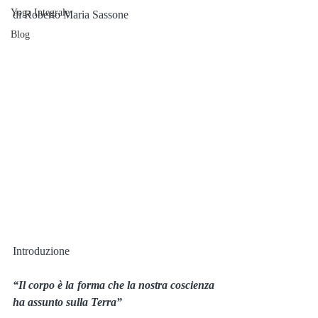
Yoga Integrale
di Roberto Maria Sassone
Blog
Introduzione
“Il corpo è la forma che la nostra coscienza 
ha assunto sulla Terra”