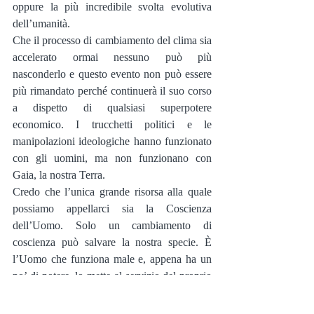
oppure la più incredibile svolta evolutiva 
dell’umanità.
Che il processo di cambiamento del clima sia 
accelerato ormai nessuno può più 
nasconderlo e questo evento non può essere 
più rimandato perché continuerà il suo corso 
a dispetto di qualsiasi superpotere 
economico. I trucchetti politici e le 
manipolazioni ideologiche hanno funzionato 
con gli uomini, ma non funzionano con 
Gaia, la nostra Terra.
Credo che l’unica grande risorsa alla quale 
possiamo appellarci sia la Coscienza 
dell’Uomo. Solo un cambiamento di 
coscienza può salvare la nostra specie. È 
l’Uomo che funziona male e, appena ha un 
po’ di potere, lo mette al servizio del proprio 
narcisismo.
Non è quindi un problema di risorse, di 