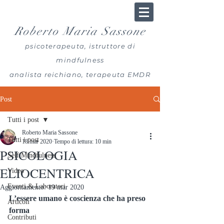
Roberto Maria Sassone
psicoterapeuta, istruttore di
mindfulness
analista reichiano, terapeuta EMDR
Post
Tutti i post
Roberto Maria Sassone
Tutti i post
18 mar 2020
Tempo di lettura: 10 min
PSICOLOGIA
Self Mindfulness
ELIOCENTRICA
Video
Eventi & Laboratori
Aggiornamento:
19 mar 2020
L’essere umano è coscienza che ha preso 
Articoli
forma
Contributi