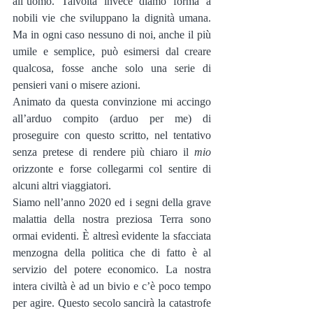
all’uomo. Talvolta invece diamo forma a 
nobili vie che sviluppano la dignità umana. 
Ma in ogni caso nessuno di noi, anche il più 
umile e semplice, può esimersi dal creare 
qualcosa, fosse anche solo una serie di 
pensieri vani o misere azioni.
Animato da questa convinzione mi accingo 
all’arduo compito (arduo per me) di 
proseguire con questo scritto, nel tentativo 
senza pretese di rendere più chiaro il 
mio
orizzonte e forse collegarmi col sentire di 
alcuni altri viaggiatori.
Siamo nell’anno 2020 ed i segni della grave 
malattia della nostra preziosa Terra sono 
ormai evidenti. È altresì evidente la sfacciata 
menzogna della politica che di fatto è al 
servizio del potere economico. La nostra 
intera civiltà è ad un bivio e c’è poco tempo 
per agire. Questo secolo sancirà la catastrofe 