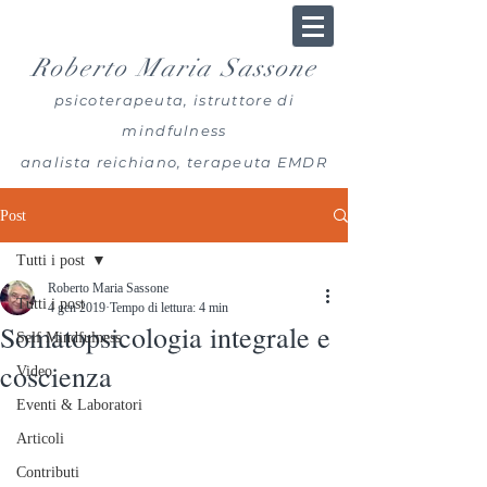
Roberto Maria Sassone
psicoterapeuta, istruttore di
mindfulness
analista reichiano, terapeuta EMDR
Post
Tutti i post
Roberto Maria Sassone
Tutti i post
4 gen 2019
Tempo di lettura: 4 min
Somatopsicologia integrale e
Self Mindfulness
coscienza
Video
Eventi & Laboratori
Articoli
Contributi